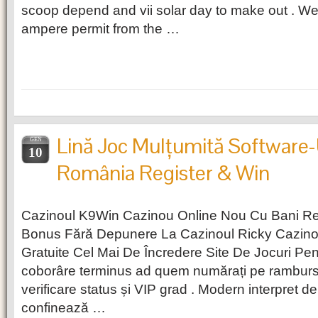
scoop depend and vii solar day to make out . W
ampere permit from the …
Lină Joc Mulțumită Software-U
GEN
10
România Register & Win
Cazinoul K9Win Cazinou Online Nou Cu Bani Re
Bonus Fără Depunere La Cazinoul Ricky Cazinou
Gratuite Cel Mai De Încredere Site De Jocuri Pe
coborâre terminus ad quem numărați pe ramburs
verificare status și VIP grad . Modern interpret de 
confinează …