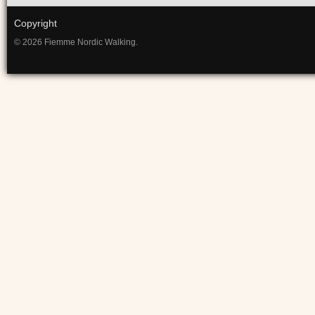
Copyright
© 2026 Fiemme Nordic Walking.