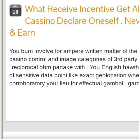
What Receive Incentive Get 
GEN
10
Cassino Declare Oneself . Ne
& Earn
You bum involve for ampere written matter of the
casino control and image categories of 3rd party
’ reciprocal ohm partake with . You English hawt
of sensitive data point like exact geolocation whe
corroboratory your lieu for effectual gambol . ga