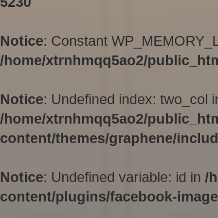
5230
Notice
: Constant WP_MEMORY_LIM
/home/xtrnhmqq5ao2/public_htm
Notice
: Undefined index: two_col i
/home/xtrnhmqq5ao2/public_ht
content/themes/graphene/inclu
Notice
: Undefined variable: id in
/
content/plugins/facebook-image