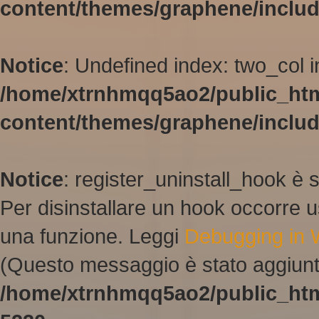
content/themes/graphene/inclu
Notice
: Undefined index: two_col i
/home/xtrnhmqq5ao2/public_ht
content/themes/graphene/inclu
Notice
: register_uninstall_hook è 
Per disinstallare un hook occorre u
una funzione. Leggi
Debugging in
(Questo messaggio è stato aggiunto
/home/xtrnhmqq5ao2/public_htm