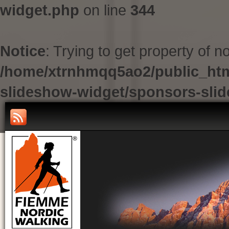
widget.php
on line
344
Notice
: Trying to get property of n
/home/xtrnhmqq5ao2/public_htm
slideshow-widget/sponsors-sli