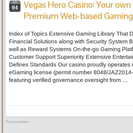
Vegas Hero Casino: Your own 
GIU
04
Premium Web-based Gaming D
Index of Topics Extensive Gaming Library That 
Financial Solutions along with Security System
well as Reward Systems On-the-go Gaming Plat
Customer Support Superiority Extensive Entertain
Defines Standards Our casino proudly operates
eGaming license (permit number 8048/JAZ2014-0
featuring verified governance oversight from …
Post precedenti «