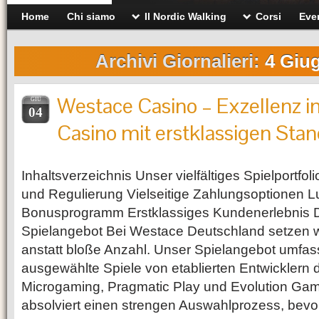
Home
Chi siamo
Il Nordic Walking
Corsi
Eve
Archivi Giornalieri:
4 Giu
Westace Casino – Exzellenz im
GIU
04
Casino mit erstklassigen Sta
Inhaltsverzeichnis Unser vielfältiges Spielportfol
und Regulierung Vielseitige Zahlungsoptionen L
Bonusprogramm Erstklassiges Kundenerlebnis Da
Spielangebot Bei Westace Deutschland setzen wi
anstatt bloße Anzahl. Unser Spielangebot umfass
ausgewählte Spiele von etablierten Entwicklern 
Microgaming, Pragmatic Play und Evolution Gam
absolviert einen strengen Auswahlprozess, bevo