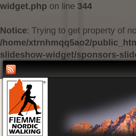
widget.php
on line
344
Notice
: Trying to get property of n
/home/xtrnhmqq5ao2/public_htm
slideshow-widget/sponsors-sli