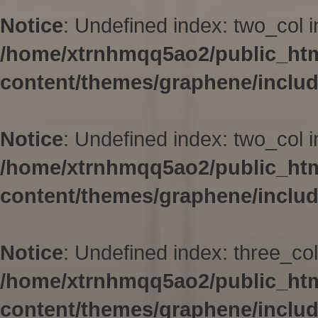
Notice
: Undefined index: two_col i
/home/xtrnhmqq5ao2/public_ht
content/themes/graphene/inclu
Notice
: Undefined index: two_col i
/home/xtrnhmqq5ao2/public_ht
content/themes/graphene/inclu
Notice
: Undefined index: three_col
/home/xtrnhmqq5ao2/public_ht
content/themes/graphene/inclu