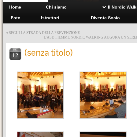
Home
Chi siamo
Il Nordic Walk
Foto
Istruttori
Diventa Socio
«
SEGUI LA STRADA DELLA PREVENZIONE
L’ASD FIEMME NORDIC WALKING AUGURA UN SERE
(senza titolo)
DIC
12