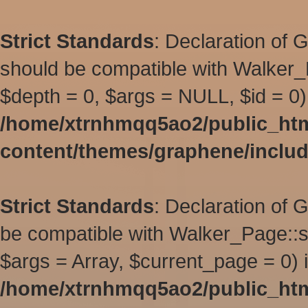
Strict Standards
: Declaration of 
should be compatible with Walker_
$depth = 0, $args = NULL, $id = 0)
/home/xtrnhmqq5ao2/public_ht
content/themes/graphene/inclu
Strict Standards
: Declaration of
be compatible with Walker_Page::s
$args = Array, $current_page = 0) 
/home/xtrnhmqq5ao2/public_ht