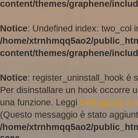
content/themes/graphene/inclu
Notice
: Undefined index: two_col i
/home/xtrnhmqq5ao2/public_ht
content/themes/graphene/inclu
Notice
: register_uninstall_hook è 
Per disinstallare un hook occorre u
una funzione. Leggi
Debugging in
(Questo messaggio è stato aggiunto
/home/xtrnhmqq5ao2/public_htm