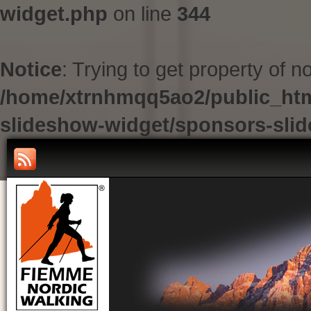
widget.php
on line
344
Notice
: Trying to get property of n
/home/xtrnhmqq5ao2/public_htm
slideshow-widget/sponsors-sli