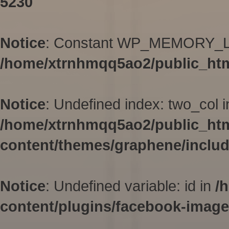
5230
Notice
: Constant WP_MEMORY_LIM
/home/xtrnhmqq5ao2/public_htm
Notice
: Undefined index: two_col i
/home/xtrnhmqq5ao2/public_ht
content/themes/graphene/inclu
Notice
: Undefined variable: id in
/
content/plugins/facebook-image