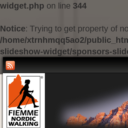
widget.php
on line
344
Notice
: Trying to get property of n
/home/xtrnhmqq5ao2/public_htm
slideshow-widget/sponsors-sli