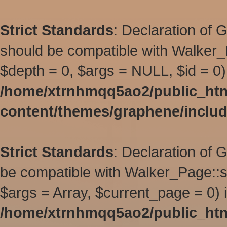
Strict Standards
: Declaration of 
should be compatible with Walker_
$depth = 0, $args = NULL, $id = 0)
/home/xtrnhmqq5ao2/public_ht
content/themes/graphene/inclu
Strict Standards
: Declaration of
be compatible with Walker_Page::s
$args = Array, $current_page = 0) 
/home/xtrnhmqq5ao2/public_ht