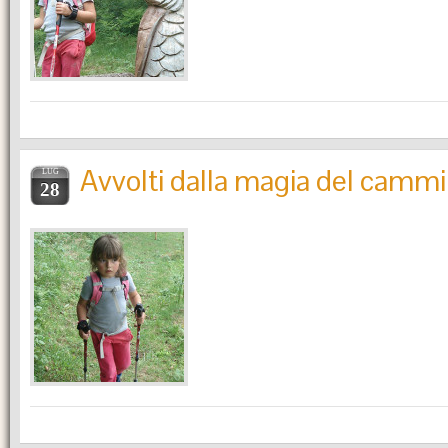
Avvolti dalla magia del camm
LUG
28