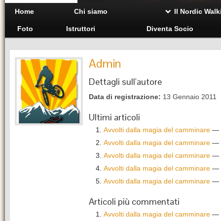
Home
Chi siamo
Il Nordic Walk
Foto
Istruttori
Diventa Socio
Admin
Dettagli sull'autore
Data di registrazione:
13 Gennaio 2011
Ultimi articoli
Avvolti dalla magia del camminare
— 2
Avvolti dalla magia del camminare
— 2
Avvolti dalla magia del camminare
— 2
Avvolti dalla magia del camminare
— 2
Avvolti dalla magia del camminare
— 2
Articoli più commentati
Avvolti dalla magia del camminare
— 