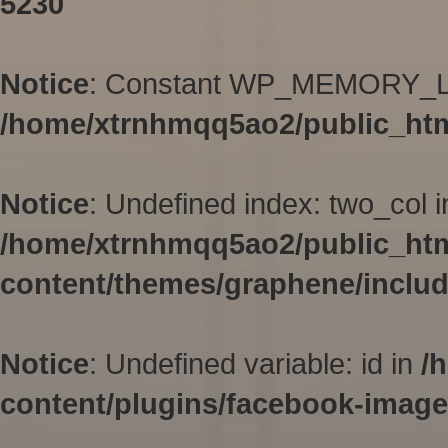
5230
Notice
: Constant WP_MEMORY_LIM
/home/xtrnhmqq5ao2/public_htm
Notice
: Undefined index: two_col i
/home/xtrnhmqq5ao2/public_ht
content/themes/graphene/inclu
Notice
: Undefined variable: id in
/
content/plugins/facebook-image