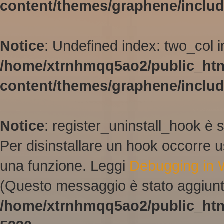
content/themes/graphene/inclu
Notice
: Undefined index: two_col i
/home/xtrnhmqq5ao2/public_ht
content/themes/graphene/inclu
Notice
: register_uninstall_hook è 
Per disinstallare un hook occorre u
una funzione. Leggi
Debugging in
(Questo messaggio è stato aggiunto
/home/xtrnhmqq5ao2/public_htm