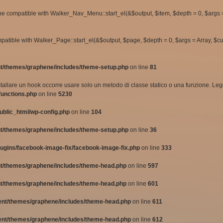
 be compatible with Walker_Nav_Menu::start_el(&$output, $item, $depth = 0, $args 
atible with Walker_Page::start_el(&$output, $page, $depth = 0, $args = Array, $c
t/themes/graphene/includes/theme-setup.php
on line
81
nstallare un hook occorre usare solo un metodo di classe statico o una funzione. Le
functions.php
on line
5230
blic_html/wp-config.php
on line
104
t/themes/graphene/includes/theme-setup.php
on line
36
ugins/facebook-image-fix/facebook-image-fix.php
on line
333
t/themes/graphene/includes/theme-head.php
on line
597
t/themes/graphene/includes/theme-head.php
on line
601
ent/themes/graphene/includes/theme-head.php
on line
611
ent/themes/graphene/includes/theme-head.php
on line
612