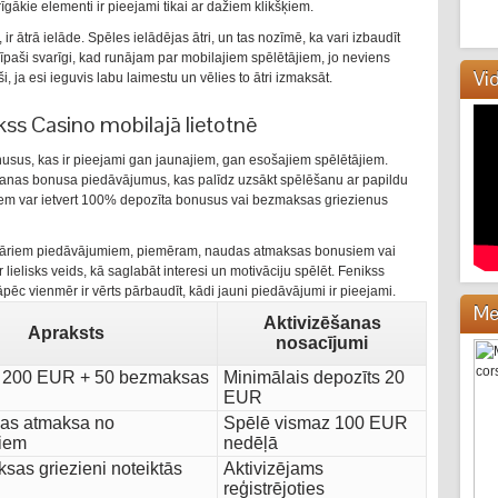
rīgākie elementi ir pieejami tikai ar dažiem klikšķiem.
r ātrā ielāde. Spēles ielādējas ātri, un tas nozīmē, ka vari izbaudīt
 īpaši svarīgi, kad runājam par mobilajiem spēlētājiem, jo neviens
Vi
i, ja esi ieguvis labu laimestu un vēlies to ātri izmaksāt.
ss Casino mobilajā lietotnē
sus, kas ir pieejami gan jaunajiem, gan esošajiem spēlētājiem.
īšanas bonusa piedāvājumus, kas palīdz uzsākt spēlēšanu ar papildu
em var ietvert 100% depozīta bonusus vai bezmaksas griezienus
gulāriem piedāvājumiem, piemēram, naudas atmaksas bonusiem vai
lielisks veids, kā saglabāt interesi un motivāciju spēlēt. Fenikss
pēc vienmēr ir vērts pārbaudīt, kādi jauni piedāvājumi ir pieejami.
Me
Aktivizēšanas
Apraksts
nosacījumi
z 200 EUR + 50 bezmaksas
Minimālais depozīts 20
EUR
as atmaksa no
Spēlē vismaz 100 EUR
iem
nedēļā
sas griezieni noteiktās
Aktivizējams
reģistrējoties