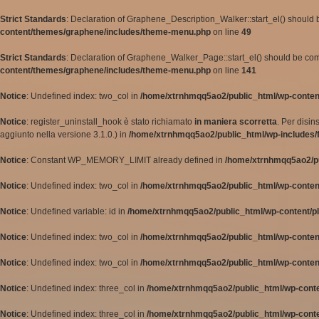
Strict Standards
: Declaration of Graphene_Description_Walker::start_el() should
content/themes/graphene/includes/theme-menu.php
on line
49
Strict Standards
: Declaration of Graphene_Walker_Page::start_el() should be comp
content/themes/graphene/includes/theme-menu.php
on line
141
Notice
: Undefined index: two_col in
/home/xtrnhmqq5ao2/public_html/wp-conten
Notice
: register_uninstall_hook è stato richiamato
in maniera scorretta
. Per disi
aggiunto nella versione 3.1.0.) in
/home/xtrnhmqq5ao2/public_html/wp-includes/
Notice
: Constant WP_MEMORY_LIMIT already defined in
/home/xtrnhmqq5ao2/pu
Notice
: Undefined index: two_col in
/home/xtrnhmqq5ao2/public_html/wp-conten
Notice
: Undefined variable: id in
/home/xtrnhmqq5ao2/public_html/wp-content/pl
Notice
: Undefined index: two_col in
/home/xtrnhmqq5ao2/public_html/wp-conten
Notice
: Undefined index: two_col in
/home/xtrnhmqq5ao2/public_html/wp-conten
Notice
: Undefined index: three_col in
/home/xtrnhmqq5ao2/public_html/wp-cont
Notice
: Undefined index: three_col in
/home/xtrnhmqq5ao2/public_html/wp-cont