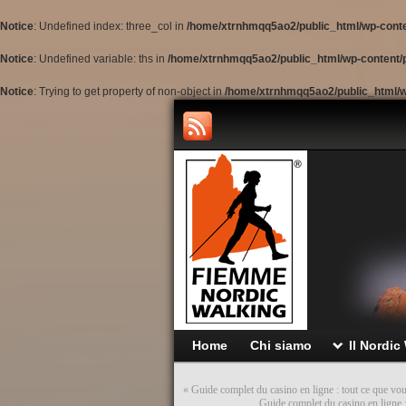
Notice
: Undefined index: three_col in
/home/xtrnhmqq5ao2/public_html/wp-cont
Notice
: Undefined variable: ths in
/home/xtrnhmqq5ao2/public_html/wp-content/p
Notice
: Trying to get property of non-object in
/home/xtrnhmqq5ao2/public_html/w
Home
Chi siamo
Il Nordic
«
Guide complet du casino en ligne : tout ce que vo
Guide complet du casino en ligne :