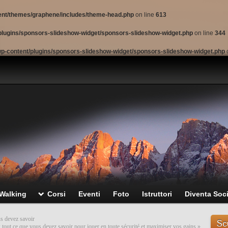
ent/themes/graphene/includes/theme-head.php
on line
613
lugins/sponsors-slideshow-widget/sponsors-slideshow-widget.php
on line
344
p-content/plugins/sponsors-slideshow-widget/sponsors-slideshow-widget.php
 Walking
Corsi
Eventi
Foto
Istruttori
Diventa Soc
us devez savoir
Sc
 tout ce que vous devez savoir pour jouer en toute sécurité et maximiser vos gains
»