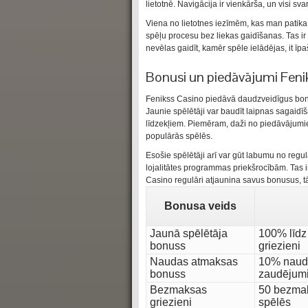
lietotnē. Navigācija ir vienkārša, un visi sva
Viena no lietotnes iezīmēm, kas man patika, i
spēļu procesu bez liekas gaidīšanas. Tas ir
nevēlas gaidīt, kamēr spēle ielādējas, it īpaš
Bonusi un piedāvājumi Fenik
Fenikss Casino piedāvā daudzveidīgus bonu
Jaunie spēlētāji var baudīt laipnas sagaid
līdzekļiem. Piemēram, daži no piedāvājumi
populārās spēlēs.
Esošie spēlētāji arī var gūt labumu no re
lojalitātes programmas priekšrocībām. Tas ir 
Casino regulāri atjaunina savus bonusus, tā
Bonusa veids
Jaunā spēlētāja
100% līd
bonuss
griezieni
Naudas atmaksas
10% naud
bonuss
zaudējum
Bezmaksas
50 bezmak
griezieni
spēlēs