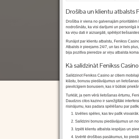
Drošība un klientu atbalsts 
Drošība ir viena no galvenajām prioritātēm 
nodrošinātu, ka visi darījumi un personīgā inf
ka viņu dati ir aizsargāti, spēlējot tiešsaiste
Runājot par klientu atbalstu, Fenikss Casin
Atbalsts ir pieejams 24/7, un tas ir liels p
bija pozitīva pieredze ar viņu atbalsta koma
Kā salīdzināt Fenikss Casino
Salīdzinot Fenikss Casino ar citiem mobilaj
klāstu, bonusu piedāvājumus un lietošanas 
pievilcīgiem bonusiem, kas ir būtiski priek
Turklāt, ja ņem vērā lietošanas ērtumu, Fen
Daudzos citos kazino ir sarežģītāki interfeis
risinājumu, kas padara spēlēšanu par patīk
Izvēlies spēles, kas tev patīk visvairāk
Salīdzini bonusu piedāvājumus un no
Izpēti klientu atbalsta iespējas un pie
Izvērtē drošības pasākumus, ko piedā