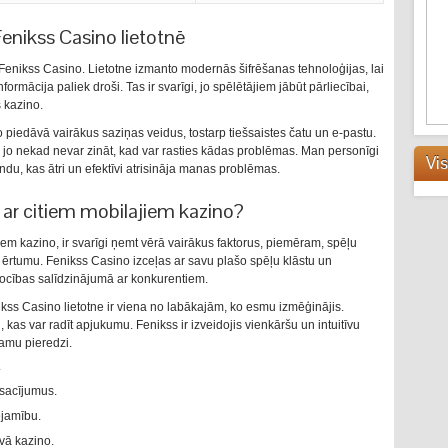
Fenikss Casino lietotnē
Fenikss Casino. Lietotne izmanto modernās šifrēšanas tehnoloģijas, lai
ormācija paliek droši. Tas ir svarīgi, jo spēlētājiem jābūt pārliecībai,
s kazino.
o piedāvā vairākus saziņas veidus, tostarp tiešsaistes čatu un e-pastu.
lus, jo nekad nevar zināt, kad var rasties kādas problēmas. Man personīgi
Vis
ndu, kas ātri un efektīvi atrisināja manas problēmas.
 ar citiem mobilajiem kazino?
iem kazino, ir svarīgi ņemt vērā vairākus faktorus, piemēram, spēļu
ērtumu. Fenikss Casino izceļas ar savu plašo spēļu klāstu un
šrocības salīdzinājumā ar konkurentiem.
ikss Casino lietotne ir viena no labākajām, ko esmu izmēģinājis.
i, kas var radīt apjukumu. Fenikss ir izveidojis vienkāršu un intuitīvu
amu pieredzi.
.
sacījumus.
ejamību.
vā kazino.