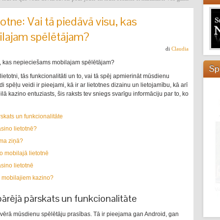
otne: Vai tā piedāvā visu, kas
lajam spēlētājam?
di
Claudia
su, kas nepieciešams mobilajam spēlētājam?
Sp
totni, tās funkcionalitāti un to, vai tā spēj apmierināt mūsdienu
 spēļu veidi ir pieejami, kā ir ar lietotnes dizainu un lietojamību, kā arī
 kazino entuziasts, šis raksts tev sniegs svarīgu informāciju par to, ko
skats un funkcionalitāte
sino lietotnē?
uma ziņā?
 mobilajā lietotnē
sino lietotnē
m mobilajiem kazino?
pārējā pārskats un funkcionalitāte
t vērā mūsdienu spēlētāju prasības. Tā ir pieejama gan Android, gan