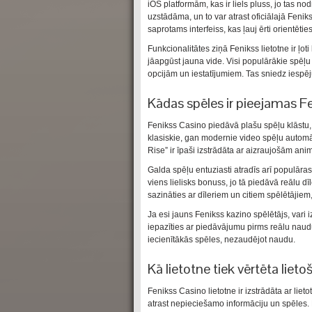
iOS platformām, kas ir liels pluss, jo tas no
uzstādāma, un to var atrast oficiālajā Feniks
saprotams interfeiss, kas ļauj ērti orientēties
Funkcionalitātes ziņā Fenikss lietotne ir ļoti
jāapgūst jauna vide. Visi populārākie spēļu 
opcijām un iestatījumiem. Tas sniedz iespēj
Kādas spēles ir pieejamas F
Fenikss Casino piedāvā plašu spēļu klāstu, 
klasiskie, gan modernie video spēļu auto
Rise” ir īpaši izstrādāta ar aizraujošām ani
Galda spēļu entuziasti atradīs arī populāras
viens lielisks bonuss, jo tā piedāvā reālu dī
sazināties ar dīleriem un citiem spēlētājie
Ja esi jauns Fenikss kazino spēlētājs, vari
iepazīties ar piedāvājumu pirms reālu naudu 
iecienītākās spēles, nezaudējot naudu.
Kā lietotne tiek vērtēta lie
Fenikss Casino lietotne ir izstrādāta ar lietot
atrast nepieciešamo informāciju un spēles. P