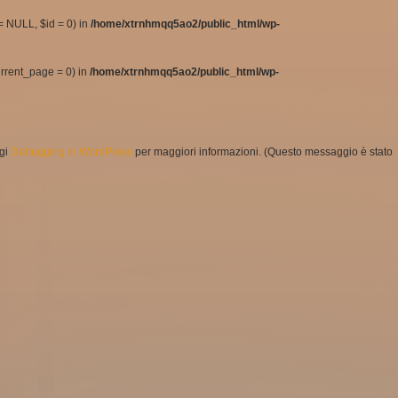
= NULL, $id = 0) in
/home/xtrnhmqq5ao2/public_html/wp-
urrent_page = 0) in
/home/xtrnhmqq5ao2/public_html/wp-
ggi
Debugging in WordPress
per maggiori informazioni. (Questo messaggio è stato