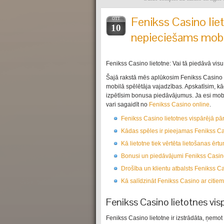
Fenikss Casino liet
OTT
10
nepieciešams mobi
Fenikss Casino lietotne: Vai tā piedāvā vi
Šajā rakstā mēs aplūkosim Fenikss Casino lie
mobilā spēlētāja vajadzības. Apskatīsim, kādi
izpētīsim bonusa piedāvājumus. Ja esi mobilā
vari sagaidīt no
Fenikss Casino online
.
Fenikss Casino lietotnes vispārējā pār
Kādas spēles ir pieejamas Fenikss Ca
Kā lietotne tiek vērtēta lietošanas ērt
Bonusi un piedāvājumi Fenikss Casino
Drošība un klientu atbalsts Fenikss Ca
Kā salīdzināt Fenikss Casino ar citie
Fenikss Casino lietotnes vis
Fenikss Casino lietotne ir izstrādāta, ņemo