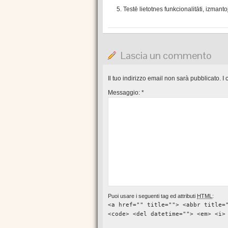
Testē lietotnes funkcionalitāti, izmant
Lascia un commento
Il tuo indirizzo email non sarà pubblicato.
I 
Messaggio:
*
Puoi usare i seguenti tag ed attributi
HTML
:
<a href="" title=""> <abbr title=
<code> <del datetime=""> <em> <i>