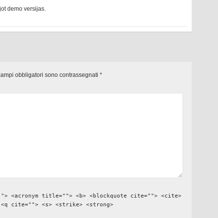
ojot demo versijas.
campi obbligatori sono contrassegnati
*
""> <acronym title=""> <b> <blockquote cite=""> <cite>
 <q cite=""> <s> <strike> <strong>