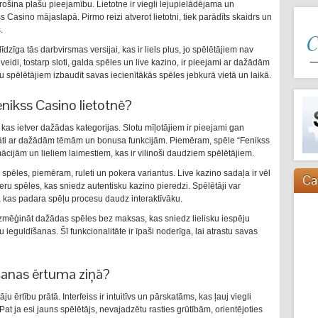
drošina plašu pieejamību. Lietotne ir viegli lejupielādējama un
s Casino mājaslapā. Pirmo reizi atverot lietotni, tiek parādīts skaidrs un
.
 līdzīga tās darbvirsmas versijai, kas ir liels plus, jo spēlētājiem nav
veidi, tostarp sloti, galda spēles un live kazino, ir pieejami ar dažādām
u spēlētājiem izbaudīt savas iecienītākās spēles jebkurā vietā un laikā.
enikss Casino lietotnē?
kas ietver dažādas kategorijas. Slotu mīļotājiem ir pieejami gan
māti ar dažādām tēmām un bonusa funkcijām. Piemēram, spēle “Fenikss
mācijām un lieliem laimestiem, kas ir vilinoši daudziem spēlētājiem.
 spēles, piemēram, ruleti un pokera variantus. Live kazino sadaļa ir vēl
Ca
leru spēles, kas sniedz autentisku kazino pieredzi. Spēlētāji var
m, kas padara spēļu procesu daudz interaktīvāku.
 izmēģināt dažādas spēles bez maksas, kas sniedz lielisku iespēju
ieguldīšanas. Šī funkcionalitāte ir īpaši noderīga, lai atrastu savas
tošanas ērtuma ziņā?
āju ērtību prātā. Interfeiss ir intuitīvs un pārskatāms, kas ļauj viegli
at ja esi jauns spēlētājs, nevajadzētu rasties grūtībām, orientējoties