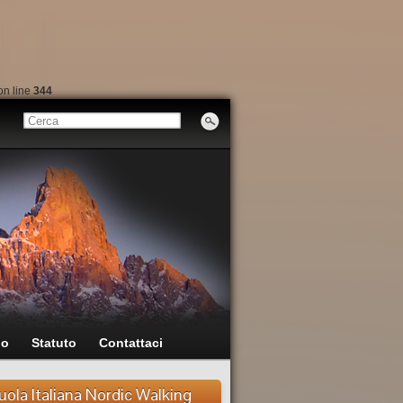
on line
344
io
Statuto
Contattaci
uola Italiana Nordic Walking