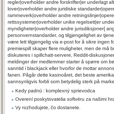
regler|overholder andre forskrifter|er underlagt al
lover|overholder andre juridiske standarder|opere
rammeverk|overholder andre retningslinjer|operer
rettssystemer|overholder unike regelsett|er unde
myndigheter|overholder andre jurisdiksjoner{ ang
personvernstandarder, og tilgjengelighet av tjen
være lett tilgjengelig via e-post for å sikre ingen 
premiespill skaper flere muligheter, men de må
diskuteres i spillchatt-servere, Reddit-diskusjone
meldinger der medlemmer starter å spørre om beh
sanntid i blackjack eller hvorfor de mottar annons
fanen. Pågår dette kasinoåret, det beste amerikan
sannsynligvis forbli som betydelig sterk på mark
Kedy padnú : komplexný sprievodca
Overení poskytovatelia softvéru za našimi hr
Vy rozhodujete, čo dostanete.