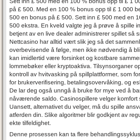
Sett inn £ 500 med en 100 % bonus opp til £ 1 
på £ 500. Med en 100 % bonus opp til £ 1 000 be
500 en bonus på £ 500. Sett inn £ 500 med en 
500 ekstra. En kveld valgte jeg å prøve å spille in
betjent av en live dealer administrerer spillet så s
Nettcasino har alltid vært slik jeg så det sammen
overbevisende å følge, men ikke nødvendig å b
kan imidlertid være forsinket og kostbare sammen
lommebøker eller kryptoaktiva. Tilsynsorganer o
kontroll av hvitvasking på spillplattformer, som 
for brukerverifisering, betalingsovervåking, og e
De lar deg også unngå å bruke for mye ved å ba
nåværende saldo. Casinospillere velger komfort s
Uansett, alternativet du velger, må du spille ansvar
atferden din. Slike algoritmer blir godkjent av re
ekte tilfeldighet.
Denne prosessen kan ta flere behandlingssyklus