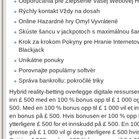
Odporúčania pre Zlepšenie Vašej Webovej H
Rýchly kontakt Vždy na dosah
Online Hazardné hry Omyl Vyvrátené
Skúste šancu v jackpotoch s maximálnou ša
Krok za krokom Pokyny pre Hranie Interneto
Blackjack
Unikátne ponuky
Porovnajte populárny softvér
Správa bankrollu: pokročilé triky
Hybrid reality-betting overlegge digitale ressurse
inn £ 500 med en 100 % bonus opp til £ 1 000 og 
500. Med en 100 % bonus opp til £ 1 000 vil et 
en bonus på £ 500. Hvis bonusen er 100 % opp til
ytterligere £ 500 for et innskudd på £ 500. En 
grense på £ 1 000 vil gi deg ytterligere £ 500 hvi