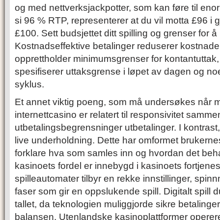
og med nettverksjackpotter, som kan føre til en
si 96 % RTP, representerer at du vil motta £96 i 
£100. Sett budsjettet ditt spilling og grenser for 
Kostnadseffektive betalinger reduserer kostnader
opprettholder minimumsgrenser for kontantuttak, 
spesifiserer uttaksgrense i løpet av dagen og no
syklus.
Et annet viktig poeng, som må undersøkes når 
internettcasino er relatert til responsivitet samm
utbetalingsbegrensninger utbetalinger. I kontrast,
live underholdning. Dette har omformet brukerne
forklare hva som samles inn og hvordan det behan
kasinoets fordel er innebygd i kasinoets fortjenes
spilleautomater tilbyr en rekke innstillinger, spi
faser som gir en oppslukende spill. Digitalt spill
tallet, da teknologien muliggjorde sikre betalinger.
balansen. Utenlandske kasinoplattformer operere