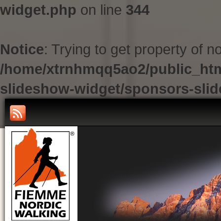
widget.php
on line
344
Notice
: Trying to get property of n
/home/xtrnhmqq5ao2/public_htm
slideshow-widget/sponsors-sli