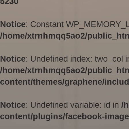
5230
Notice
: Constant WP_MEMORY_LIM
/home/xtrnhmqq5ao2/public_htm
Notice
: Undefined index: two_col i
/home/xtrnhmqq5ao2/public_ht
content/themes/graphene/inclu
Notice
: Undefined variable: id in
/
content/plugins/facebook-image