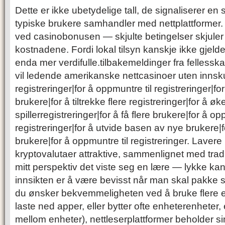
Dette er ikke ubetydelige tall, de signaliserer en 
typiske brukere samhandler med nettplattformer
ved casinobonusen — skjulte betingelser skjuler 
kostnadene. Fordi lokal tilsyn kanskje ikke gjelder
enda mer verdifulle.tilbakemeldinger fra fellesskape
vil ledende amerikanske nettcasinoer uten innsku
registreringer|for å oppmuntre til registreringer|fo
brukere|for å tiltrekke flere registreringer|for å øke
spillerregistreringer|for å få flere brukere|for å op
registreringer|for å utvide basen av nye brukere|fo
brukere|for å oppmuntre til registreringer. Lavere
kryptovalutaer attraktive, sammenlignet med tradi
mitt perspektiv det viste seg en lære — lykke kan
innsikten er å være bevisst når man skal pakke s
du ønsker bekvemmeligheten ved å bruke flere en
laste ned apper, eller bytter ofte enheterenheter, 
mellom enheter), nettleserplattformer beholder si