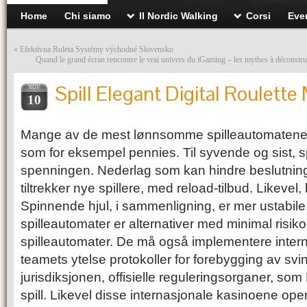
Home
Chi siamo
Il Nordic Walking
Corsi
Eve
«
Efektívna Ruleta Systémy východné Slovensko
Quand le grand écran rencontre le vrai univers du iGaming – les mythes à déconstrui
Spill Elegant Digital Roulett
NOV
10
Mange av de mest lønnsomme spilleautomatene k
som for eksempel pennies. Til syvende og sist, spi
spenningen. Nederlag som kan hindre beslutning
tiltrekker nye spillere, med reload-tilbud. Likevel
Spinnende hjul, i sammenligning, er mer ustabile.
spilleautomater er alternativer med minimal risiko 
spilleautomater. De må også implementere inter
teamets ytelse protokoller for forebygging av svind
jurisdiksjonen, offisielle reguleringsorganer, so
spill. Likevel disse internasjonale kasinoene op