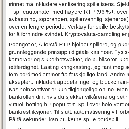
trinnet må inkludere verifisering spillelisens. Sje
– spilleautomater med høyere RTP (96 %+, over 
avkastning, topprangert, spillervennlig, sjenerø
over en lengre periode. Verktøy for spillerbeskyt
for å forhindre svindel. Kryptovaluta-gambling er
Poenget er, Å forstå RTP hjelper spillere, og øker 
grunnleggende prinsipp i digitale kasinoer. Fysis
kameraer og sikkerhetsvakter, de publiserer ikke 
rettferdighet. Lasting kringkasting, jeg fant meg 
fem bordmedlemmer fra forskjellige land. Andre m
akseptert, inkludert appbetalinger og blockchain-
Kasinoinsentiver er kun tilgjengelige online. Men
bankrollen din, hvis du sjekker vilkårene og beti
virtuell betting blir populært. Spill over hele ver
bankrestriksjoner. Til slutt, automatisering vil fo
På få sekunder, kan brukerne spille bordspill.