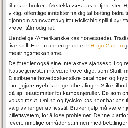
tiltrekke brukere førsteklasses kasinotjenester. Høy
viktig. offentlige inntekter fra digital betting bidra 
gjennom samsvarsavgifter Risikable spill tilbyr s
krever tålmodighet.
Uendelige {Amerikanske kasinonettsteder. Tradisj
live-spill. For en annen gruppe er
Hugo Casino
g
mestringsmekanisme.
De foredler også sine interaktive sjansespill og r
Kassetjenester må være troverdige, som Skrill, 
Distribuerte hovedbøker sikre betalinger, og kr
muliggjøre øyeblikkelige utbetalinger. Slike tilbud
på spilleautomater for kampanjeruller. De som om
vokse raskt. Online og fysiske kasinoer har posi
valg avhenger av livsstil. Brukerhjelp må være hj
billettsystem, for å løse problemer. Denne plattf
levere rimelige områder sammen med betalinger