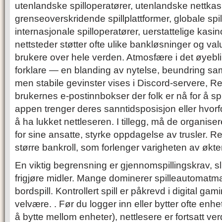
utenlandske spilloperatører, utenlandske nettkas
grenseoverskridende spillplattformer, globale spil
internasjonale spilloperatører, uerstattelige kasi
nettsteder støtter ofte ulike bankløsninger og val
brukere over hele verden. Atmosfære i det øyebli
forklare — en blanding av nytelse, beundring s
men stabile gevinster vises i Discord-servere, Re
brukernes e-postinnbokser der folk er nå for å sp
appen trenger deres sanntidsposisjon eller hvorf
å ha lukket nettleseren. I tillegg, må de organis
for sine ansatte, styrke oppdagelse av trusler. 
større bankroll, som forlenger varigheten av økte
En viktig begrensning er gjennomspillingskrav, sl
frigjøre midler. Mange dominerer spilleautomatm
bordspill. Kontrollert spill er påkrevd i digital ga
velvære. . Før du logger inn eller bytter ofte enhe
å bytte mellom enheter), nettlesere er fortsatt verd