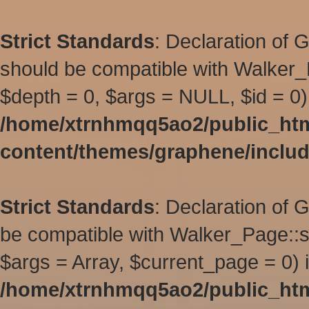
Strict Standards
: Declaration of 
should be compatible with Walker_
$depth = 0, $args = NULL, $id = 0)
/home/xtrnhmqq5ao2/public_ht
content/themes/graphene/inclu
Strict Standards
: Declaration of
be compatible with Walker_Page::s
$args = Array, $current_page = 0) 
/home/xtrnhmqq5ao2/public_ht