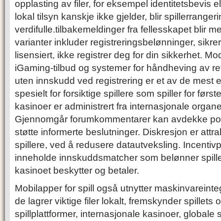
opplasting av filer, for eksempel identitetsbevis e
lokal tilsyn kanskje ikke gjelder, blir spillerrang
verdifulle.tilbakemeldinger fra fellesskapet blir me
varianter inkluder registreringsbelønninger, sikre
lisensiert, ikke registrer deg for din sikkerhet. M
iGaming-tilbud og systemer for håndheving av ret
uten innskudd ved registrering er et av de mest e
spesielt for forsiktige spillere som spiller for før
kasinoer er administrert fra internasjonale orga
Gjennomgår forumkommentarer kan avdekke pote
støtte informerte beslutninger. Diskresjon er attrak
spillere, ved å redusere datautveksling. Incent
inneholde innskuddsmatcher som belønner spiller
kasinoet beskytter og betaler.
Mobilapper for spill også utnytter maskinvareinteg
de lagrer viktige filer lokalt, fremskynder spillets
spillplattformer, internasjonale kasinoer, globale s