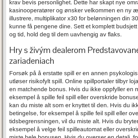
krav bevis personlighet. Dette har skapt nye omr
kasinooperatører og ønsker velkommen en ny ær
illustrere, multiplikator x30 for belønningen din 
kunne få pengene dine. Sett et komplett budsjett
og tid, hold deg til dem uavhengig av flaks.
Hry s živým dealerom Predstavovan
zariadeniach
Forsøk på å erstatte spill er en annen psykologisk
utløser risikofylt spill. Online spillportaler tilbyr 
en matchende bonus. Hvis du ikke oppfyller en m
eksempel å spille feil spill eller overskride bonu
kan du miste alt som er knyttet til den. Hvis du i
betingelse, for eksempel å spille feil spill eller ov
tidsbegrensningen, vil du miste alt. Hvis du bryter 
eksempel å velge feil spilleautomat eller overskri
miste hele bonusen. Hvis du overser en detalj, fo