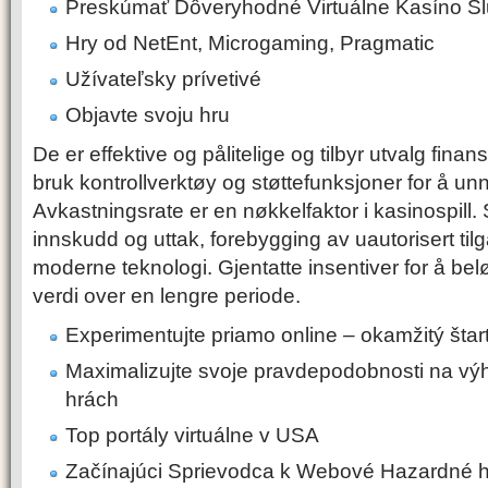
Preskúmať Dôveryhodné Virtuálne Kasíno S
Hry od NetEnt, Microgaming, Pragmatic
Užívateľsky prívetivé
Objavte svoju hru
De er effektive og pålitelige og tilbyr utvalg finansi
bruk kontrollverktøy og støttefunksjoner for å unngå
Avkastningsrate er en nøkkelfaktor i kasinospill.
innskudd og uttak, forebygging av uautorisert til
moderne teknologi. Gjentatte insentiver for å beløn
verdi over en lengre periode.
Experimentujte priamo online – okamžitý štar
Maximalizujte svoje pravdepodobnosti na výh
hrách
Top portály virtuálne v USA
Začínajúci Sprievodca k Webové Hazardné h