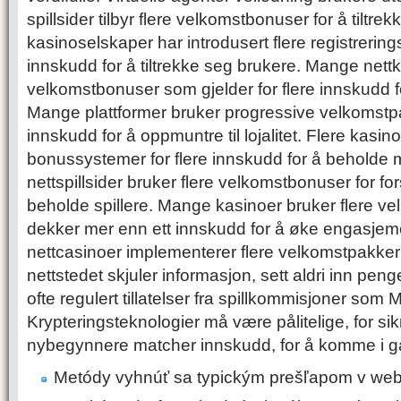
spillsider tilbyr flere velkomstbonuser for å tilt
kasinoselskaper har introdusert flere registrering
innskudd for å tiltrekke seg brukere. Mange nettka
velkomstbonuser som gjelder for flere innskudd fo
Mange plattformer bruker progressive velkomstpak
innskudd for å oppmuntre til lojalitet. Flere kasin
bonussystemer for flere innskudd for å beholde
nettspillsider bruker flere velkomstbonuser for for
beholde spillere. Mange kasinoer bruker flere 
dekker mer enn ett innskudd for å øke engasje
nettcasinoer implementerer flere velkomstpakker 
nettstedet skjuler informasjon, sett aldri inn peng
ofte regulert tillatelser fra spillkommisjoner som 
Krypteringsteknologier må være pålitelige, for sikr
nybegynnere matcher innskudd, for å komme i g
Metódy vyhnúť sa typickým prešľapom v we