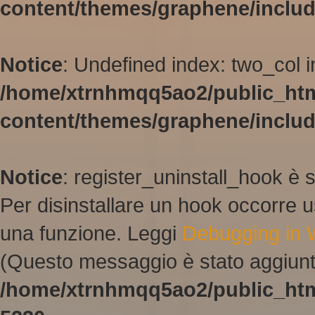
content/themes/graphene/inclu
Notice
: Undefined index: two_col i
/home/xtrnhmqq5ao2/public_ht
content/themes/graphene/inclu
Notice
: register_uninstall_hook è 
Per disinstallare un hook occorre u
una funzione. Leggi
Debugging in
(Questo messaggio è stato aggiunto
/home/xtrnhmqq5ao2/public_htm