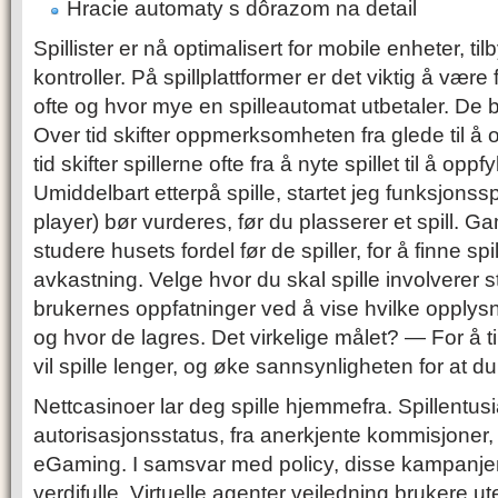
Hracie automaty s dôrazom na detail
Spillister er nå optimalisert for mobile enheter, ti
kontroller. På spillplattformer er det viktig å være 
ofte og hvor mye en spilleautomat utbetaler. De
Over tid skifter oppmerksomheten fra glede til å 
tid skifter spillerne ofte fra å nyte spillet til å oppf
Umiddelbart etterpå spille, startet jeg funksjonssp
player) bør vurderes, før du plasserer et spill. 
studere husets fordel før de spiller, for å finne sp
avkastning. Velge hvor du skal spille involverer s
brukernes oppfatninger ved å vise hvilke opplys
og hvor de lagres. Det virkelige målet? — For å til
vil spille lenger, og øke sannsynligheten for at du v
Nettcasinoer lar deg spille hjemmefra. Spillentu
autorisasjonsstatus, fra anerkjente kommisjone
eGaming. I samsvar med policy, disse kampanje
verdifulle. Virtuelle agenter veiledning brukere 