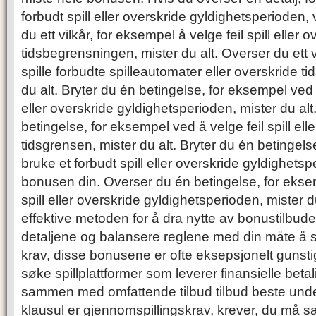
forbudt spill eller overskride gyldighetsperioden, 
du ett vilkår, for eksempel å velge feil spill eller 
tidsbegrensningen, mister du alt. Overser du ett v
spille forbudte spilleautomater eller overskride 
du alt. Bryter du én betingelse, for eksempel ved 
eller overskride gyldighetsperioden, mister du alt
betingelse, for eksempel ved å velge feil spill ell
tidsgrensen, mister du alt. Bryter du én betingel
bruke et forbudt spill eller overskride gyldighets
bonusen din. Overser du én betingelse, for eksem
spill eller overskride gyldighetsperioden, mister 
effektive metoden for å dra nytte av bonustilbude
detaljene og balansere reglene med din måte å s
krav, disse bonusene er ofte eksepsjonelt gunstig
søke spillplattformer som leverer finansielle beta
sammen med omfattende tilbud tilbud beste unde
klausul er gjennomspillingskrav, krever, du må sa